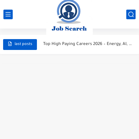
STC Careers 2026 – Saudi Arabia
Aramco Careers 2026 – Saudi Arabia
Top High Paying Careers 2026 – Energy, AI, FinTech, Space,...
last posts
Space & Satellite Technology Careers 2026 – High Paying Jobs...
FinTech & Digital Banking Careers 2026 – High Paying Jobs...
Luxury Hospitality & Tourism Careers 2026 – High Paying Jobs...
Aviation & Aerospace Careers 2026 – High Paying Jobs Guide
Top High-Paying Careers 2026 – Energy, Tech, E-Learning, Healthcare, Finance,...
Real Estate & Property Investment Careers 2026 – High Paying...
Top High-Paying Careers in 2026 – Energy, Tech, E-Learning, Healthcare,...