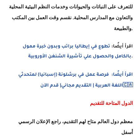
للتعرف على النباتات والحيوانات وخدمات النظم البيئية المحلية
والتعاون مع المدارس المحلية. نقسم وقت العمل بين المكتب
والطبيعة.
اقرأ أيضًا:
تطوع في إيطاليا براتب وبدون خبرة ممول
.
بالكامل والحصول علي تأشيرة الشنغن الأوروبية
اقرأ أيضًا: فرصة عمل في برشلونة (إسبانيا) لمتحدثي
اللغة العربية | التقديم مجاني| قدم الآن🇨🇦
الدول المتاحة للتقديم
معظم دول العالم متاح لهم التقديم، راجع الإعلان الرسمي
أسفل