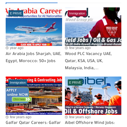
E PRIVE
Immigration
year ago
few years ago
Air Arabia Jobs Sharjah, UAE,
Wood PLC Vacancy UAE,
Egypt, Morocco: 50+ Jobs
Qatar, KSA, USA, UK,
Malaysia, India,...
Immigration
E PRIVE
few years ago
few years ago
Galfar Qatar Careers: Galfar
Aibel Offshore Wind Jobs: