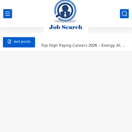
STC Careers 2026 – Saudi Arabia
Aramco Careers 2026 – Saudi Arabia
Top High Paying Careers 2026 – Energy, AI, FinTech, Space,...
last posts
Space & Satellite Technology Careers 2026 – High Paying Jobs...
FinTech & Digital Banking Careers 2026 – High Paying Jobs...
Luxury Hospitality & Tourism Careers 2026 – High Paying Jobs...
Aviation & Aerospace Careers 2026 – High Paying Jobs Guide
Top High-Paying Careers 2026 – Energy, Tech, E-Learning, Healthcare, Finance,...
Real Estate & Property Investment Careers 2026 – High Paying...
Top High-Paying Careers in 2026 – Energy, Tech, E-Learning, Healthcare,...