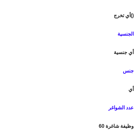
أي تخرج()
الجنسية
أي جنسية
جنس
أي
عدد الشواغر
60 وظيفة شاغرة