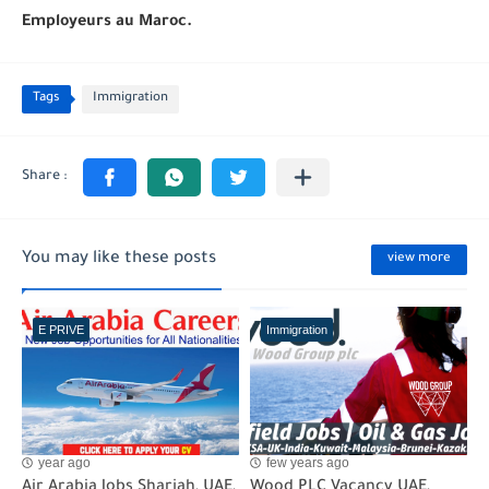
Employeurs au Maroc.
Tags
Immigration
You may like these posts
view more
E PRIVE
Immigration
year ago
few years ago
Air Arabia Jobs Sharjah, UAE,
Wood PLC Vacancy UAE,