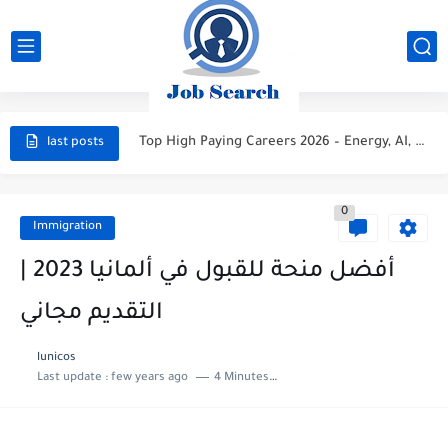
STC Careers 2026 – Saudi Arabia
Aramco Careers 2026 – Saudi Arabia
Top High Paying Careers 2026 – Energy, AI, FinTech, Space,...
last posts
Space & Satellite Technology Careers 2026 – High Paying Jobs...
0
FinTech & Digital Banking Careers 2026 – High Paying Jobs...
Immigration
Luxury Hospitality & Tourism Careers 2026 – High Paying Jobs...
أفضل منحة للقبول في ألمانيا 2023 |
Aviation & Aerospace Careers 2026 – High Paying Jobs Guide
التقديم مجاني
Top High-Paying Careers 2026 – Energy, Tech, E-Learning, Healthcare, Finance,...
lunicos
Last update :
few years ago
4 Minutes to read
Real Estate & Property Investment Careers 2026 – High Paying...
Top High-Paying Careers in 2026 – Energy, Tech, E-Learning, Healthcare,...