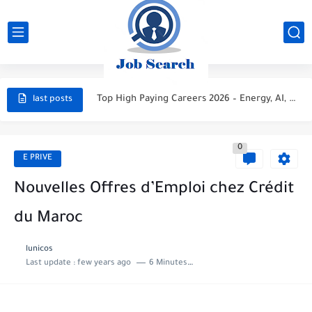
STC Careers 2026 – Saudi Arabia
Aramco Careers 2026 – Saudi Arabia
Top High Paying Careers 2026 – Energy, AI, FinTech, Space,...
last posts
Space & Satellite Technology Careers 2026 – High Paying Jobs...
0
FinTech & Digital Banking Careers 2026 – High Paying Jobs...
E PRIVE
Luxury Hospitality & Tourism Careers 2026 – High Paying Jobs...
Nouvelles Offres d’Emploi chez Crédit
Aviation & Aerospace Careers 2026 – High Paying Jobs Guide
du Maroc
Top High-Paying Careers 2026 – Energy, Tech, E-Learning, Healthcare, Finance,...
lunicos
Last update :
few years ago
6 Minutes to read
Real Estate & Property Investment Careers 2026 – High Paying...
Top High-Paying Careers in 2026 – Energy, Tech, E-Learning, Healthcare,...