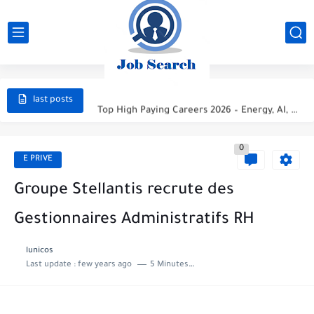
STC Careers 2026 – Saudi Arabia
Aramco Careers 2026 – Saudi Arabia
Top High Paying Careers 2026 – Energy, AI, FinTech, Space,...
last posts
Space & Satellite Technology Careers 2026 – High Paying Jobs...
0
FinTech & Digital Banking Careers 2026 – High Paying Jobs...
E PRIVE
Luxury Hospitality & Tourism Careers 2026 – High Paying Jobs...
Groupe Stellantis recrute des
Aviation & Aerospace Careers 2026 – High Paying Jobs Guide
Gestionnaires Administratifs RH
Top High-Paying Careers 2026 – Energy, Tech, E-Learning, Healthcare, Finance,...
lunicos
Last update :
few years ago
5 Minutes to read
Real Estate & Property Investment Careers 2026 – High Paying...
Top High-Paying Careers in 2026 – Energy, Tech, E-Learning, Healthcare,...