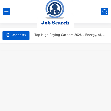
STC Careers 2026 – Saudi Arabia
Aramco Careers 2026 – Saudi Arabia
Top High Paying Careers 2026 – Energy, AI, FinTech, Space,...
last posts
Space & Satellite Technology Careers 2026 – High Paying Jobs...
FinTech & Digital Banking Careers 2026 – High Paying Jobs...
Luxury Hospitality & Tourism Careers 2026 – High Paying Jobs...
Aviation & Aerospace Careers 2026 – High Paying Jobs Guide
Top High-Paying Careers 2026 – Energy, Tech, E-Learning, Healthcare, Finance,...
Real Estate & Property Investment Careers 2026 – High Paying...
Top High-Paying Careers in 2026 – Energy, Tech, E-Learning, Healthcare,...