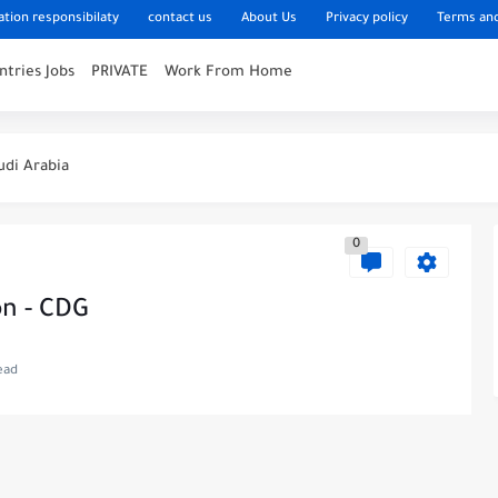
tion responsibilaty
contact us
About Us
Privacy policy
Terms and
ntries Jobs
PRIVATE
Work From Home
Arabia
udi Arabia
26 – Energy, AI, FinTech, Space,...
gy Careers 2026 – High Paying Jobs...
0
Careers 2026 – High Paying Jobs...
sm Careers 2026 – High Paying Jobs...
on - CDG
ers 2026 – High Paying Jobs Guide
ead
26 – Energy, Tech, E-Learning, Healthcare, Finance,...
vestment Careers 2026 – High Paying...
 2026 – Energy, Tech, E-Learning, Healthcare,...