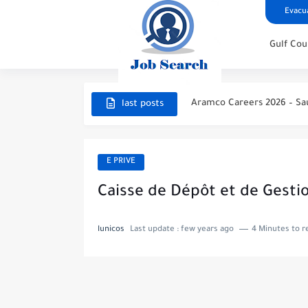
Evacua
Gulf Cou
STC Careers 2026 – Saudi 
Aramco Careers 2026 – Sa
Top High Paying Careers 20
last posts
Space & Satellite Technolo
FinTech & Digital Banking 
E PRIVE
Luxury Hospitality & Touri
Caisse de Dépôt et de Gesti
Aviation & Aerospace Care
lunicos
Last update :
few years ago
4 Minutes to r
Top High-Paying Careers 20
Real Estate & Property In
Top High-Paying Careers in