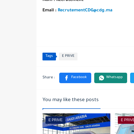
Nom : Recrutement
Email :
RecrutementCDG@cdg.ma
Tags
E PRIVE
You may like these posts
E PRIVE
E PRIV