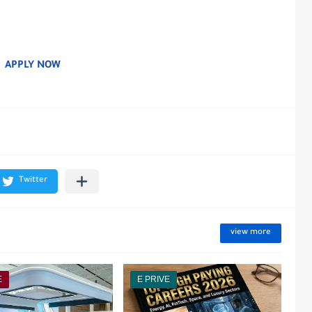
APPLY NOW
view more
E
E PRIVE