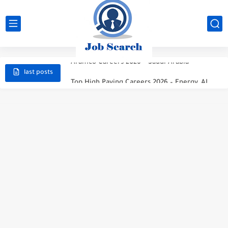
STC Careers 2026 – Saudi Arabia
Aramco Careers 2026 – Saudi Arabia
Top High Paying Careers 2026 – Energy, AI, FinTech, Space,...
last posts
Space & Satellite Technology Careers 2026 – High Paying Jobs...
FinTech & Digital Banking Careers 2026 – High Paying Jobs...
Luxury Hospitality & Tourism Careers 2026 – High Paying Jobs...
Aviation & Aerospace Careers 2026 – High Paying Jobs Guide
Top High-Paying Careers 2026 – Energy, Tech, E-Learning, Healthcare, Finance,...
Real Estate & Property Investment Careers 2026 – High Paying...
Top High-Paying Careers in 2026 – Energy, Tech, E-Learning, Healthcare,...