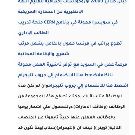
دبلن صالير 27000 اورو
كورسات إحترافية لتعليم اللغة
الإنكليزية من السفارة الامريكية
منحة تدريب CERN في سويسرا ممولة في برنامج
الطالب الإداري
تطوع براتب في فرنسا ممول بالكامل يشمل مرتب
شهري والإقامة المجانية
فرصة عمل في السويد مع توفر تأشيرة العمل ممولة
بالكامل
اضعط هنا للانضمام إلي جروب تليجرام
اضعط هنا للانضمام إلي جروب تليجرام
وان لم تكن هذة
الوظيفة مناسبة لك يمكنك تصفح هذة المجموعة من
الوظائف (وظائف الامارات).
:وللحصول علي اشعار يوميا
بالوظائف المعلن عنها حديثاً تابعونا عبر المنصات
وهنا نكون قد
التالية
( تويتر )
( لينكد ان )
(تليجرام)
(سناب)