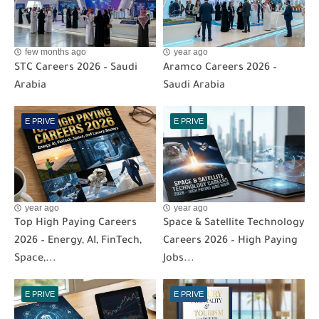
few months ago
year ago
STC Careers 2026 – Saudi
Aramco Careers 2026 –
Arabia
Saudi Arabia
E PRIVE
E PRIVE
year ago
year ago
Top High Paying Careers
Space & Satellite Technology
2026 – Energy, AI, FinTech,
Careers 2026 – High Paying
Space,...
Jobs...
E PRIVE
E PRIVE