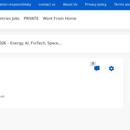
tion responsibilaty
contact us
About Us
Privacy policy
Terms and
ntries Jobs
PRIVATE
Work From Home
Arabia
udi Arabia
26 – Energy, AI, FinTech, Space,...
gy Careers 2026 – High Paying Jobs...
0
Careers 2026 – High Paying Jobs...
sm Careers 2026 – High Paying Jobs...
ers 2026 – High Paying Jobs Guide
ead
26 – Energy, Tech, E-Learning, Healthcare, Finance,...
vestment Careers 2026 – High Paying...
 2026 – Energy, Tech, E-Learning, Healthcare,...