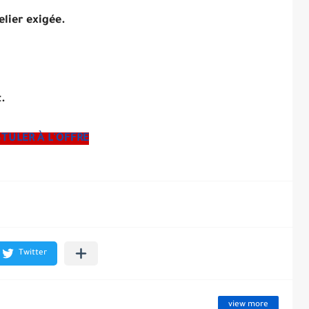
lier exigée.
.
TULER À L'OFFRE
view more