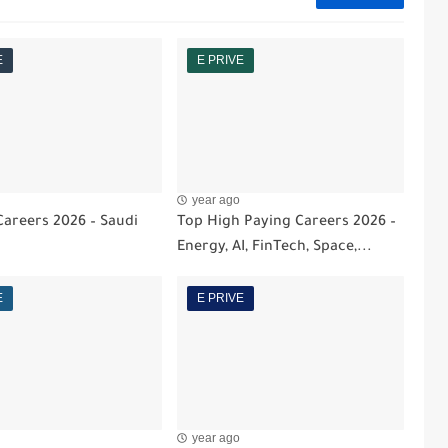
E
E PRIVE
year ago
areers 2026 – Saudi
Top High Paying Careers 2026 –
Energy, AI, FinTech, Space,...
E
E PRIVE
year ago