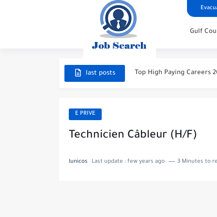
Evacua
Gulf Cou
STC Careers 2026 – Saudi 
Aramco Careers 2026 – Sa
Top High Paying Careers 20
last posts
Space & Satellite Technolo
FinTech & Digital Banking 
E PRIVE
Luxury Hospitality & Touri
Technicien Câbleur (H/F)
Aviation & Aerospace Care
lunicos
Last update :
few years ago
3 Minutes to r
Top High-Paying Careers 20
Real Estate & Property In
Top High-Paying Careers in