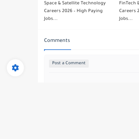
Space & Satellite Technology
FinTech &
Careers 2026 – High Paying
Careers 
Jobs...
Jobs...
Comments
Post a Comment
all rights are save ©
lunicos