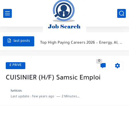
STC Careers 2026 – Saudi Arabia
Aramco Careers 2026 – Saudi Arabia
Top High Paying Careers 2026 – Energy, AI, FinTech, Space,...
last posts
Space & Satellite Technology Careers 2026 – High Paying Jobs...
0
FinTech & Digital Banking Careers 2026 – High Paying Jobs...
E PRIVE
Luxury Hospitality & Tourism Careers 2026 – High Paying Jobs...
CUISINIER (H/F) Samsic Emploi
Aviation & Aerospace Careers 2026 – High Paying Jobs Guide
lunicos
Last update :
few years ago
2 Minutes to read
Top High-Paying Careers 2026 – Energy, Tech, E-Learning, Healthcare, Finance,...
Real Estate & Property Investment Careers 2026 – High Paying...
Top High-Paying Careers in 2026 – Energy, Tech, E-Learning, Healthcare,...