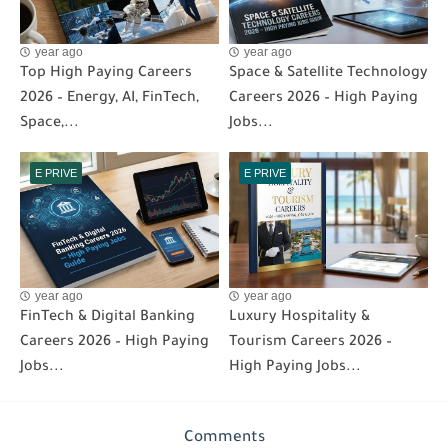
year ago
year ago
Top High Paying Careers
Space & Satellite Technology
2026 – Energy, AI, FinTech,
Careers 2026 – High Paying
Space,...
Jobs...
E PRIVE
E PRIVE
year ago
year ago
FinTech & Digital Banking
Luxury Hospitality &
Careers 2026 – High Paying
Tourism Careers 2026 –
Jobs...
High Paying Jobs...
Comments